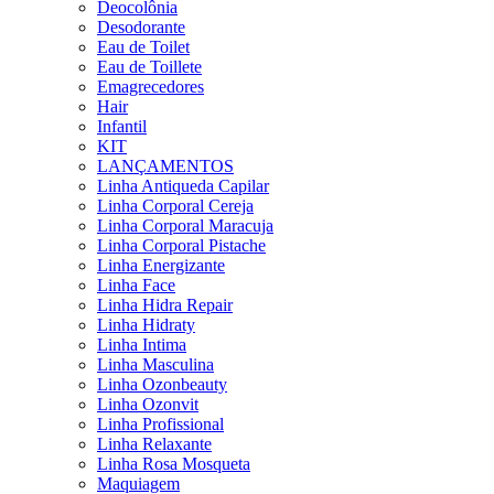
Deocolônia
Desodorante
Eau de Toilet
Eau de Toillete
Emagrecedores
Hair
Infantil
KIT
LANÇAMENTOS
Linha Antiqueda Capilar
Linha Corporal Cereja
Linha Corporal Maracuja
Linha Corporal Pistache
Linha Energizante
Linha Face
Linha Hidra Repair
Linha Hidraty
Linha Intima
Linha Masculina
Linha Ozonbeauty
Linha Ozonvit
Linha Profissional
Linha Relaxante
Linha Rosa Mosqueta
Maquiagem