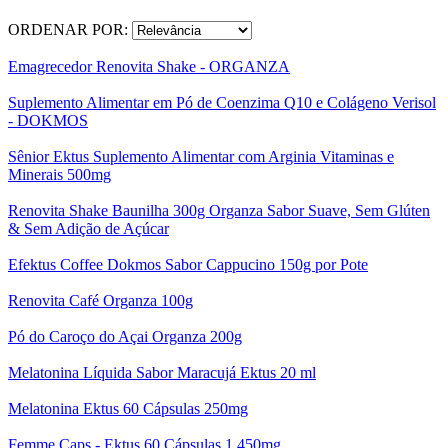
ORDENAR POR:
Emagrecedor Renovita Shake - ORGANZA
Suplemento Alimentar em Pó de Coenzima Q10 e Colágeno Verisol
- DOKMOS
Sênior Ektus Suplemento Alimentar com Arginia Vitaminas e
Minerais 500mg
Renovita Shake Baunilha 300g Organza Sabor Suave, Sem Glúten
& Sem Adição de Açúcar
Efektus Coffee Dokmos Sabor Cappucino 150g por Pote
Renovita Café Organza 100g
Pó do Caroço do Açai Organza 200g
Melatonina Líquida Sabor Maracujá Ektus 20 ml
Melatonina Ektus 60 Cápsulas 250mg
Femme Caps - Ektus 60 Cápsulas 1.450mg