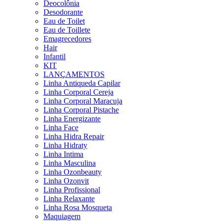
Deocolônia
Desodorante
Eau de Toilet
Eau de Toillete
Emagrecedores
Hair
Infantil
KIT
LANÇAMENTOS
Linha Antiqueda Capilar
Linha Corporal Cereja
Linha Corporal Maracuja
Linha Corporal Pistache
Linha Energizante
Linha Face
Linha Hidra Repair
Linha Hidraty
Linha Intima
Linha Masculina
Linha Ozonbeauty
Linha Ozonvit
Linha Profissional
Linha Relaxante
Linha Rosa Mosqueta
Maquiagem