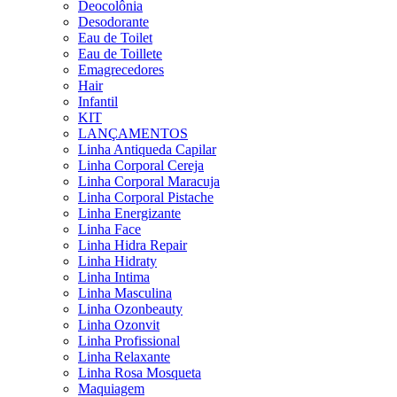
Deocolônia
Desodorante
Eau de Toilet
Eau de Toillete
Emagrecedores
Hair
Infantil
KIT
LANÇAMENTOS
Linha Antiqueda Capilar
Linha Corporal Cereja
Linha Corporal Maracuja
Linha Corporal Pistache
Linha Energizante
Linha Face
Linha Hidra Repair
Linha Hidraty
Linha Intima
Linha Masculina
Linha Ozonbeauty
Linha Ozonvit
Linha Profissional
Linha Relaxante
Linha Rosa Mosqueta
Maquiagem