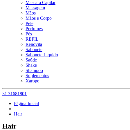
Mascara Capilar
Massagem
Mãos
Mãos e Corpo
Pele
Perfumes
Pés
REFIL
Renovita
Sabonete
Sabonete Liquido
Saúde
Shake
Shampoo
Suplementos
Xarope
31 31681801
Página Inicial
Hair
Hair