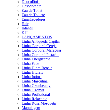
Deocolônia
Desodorante
Eau de Toilet
Eau de Toillete
Emagrecedores
Hair
Infantil
KIT
LANÇAMENTOS
Linha Antiqueda Capilar
Linha Corporal Cereja
Linha Corporal Maracuja
Linha Corporal Pistache
Linha Energizante
Linha Face
Linha Hidra Repair
Linha Hidraty
Linha Intima
Linha Masculina
Linha Ozonbeauty
Linha Ozonvit
Linha Profissional
Linha Relaxante
Linha Rosa Mosqueta
Maquiagem