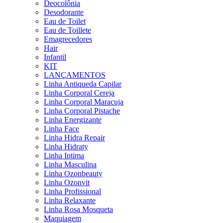
Deocolônia
Desodorante
Eau de Toilet
Eau de Toillete
Emagrecedores
Hair
Infantil
KIT
LANÇAMENTOS
Linha Antiqueda Capilar
Linha Corporal Cereja
Linha Corporal Maracuja
Linha Corporal Pistache
Linha Energizante
Linha Face
Linha Hidra Repair
Linha Hidraty
Linha Intima
Linha Masculina
Linha Ozonbeauty
Linha Ozonvit
Linha Profissional
Linha Relaxante
Linha Rosa Mosqueta
Maquiagem