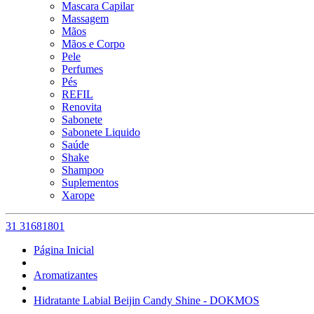
Mascara Capilar
Massagem
Mãos
Mãos e Corpo
Pele
Perfumes
Pés
REFIL
Renovita
Sabonete
Sabonete Liquido
Saúde
Shake
Shampoo
Suplementos
Xarope
31 31681801
Página Inicial
Aromatizantes
Hidratante Labial Beijin Candy Shine - DOKMOS