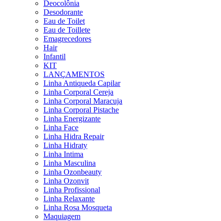
Deocolônia
Desodorante
Eau de Toilet
Eau de Toillete
Emagrecedores
Hair
Infantil
KIT
LANÇAMENTOS
Linha Antiqueda Capilar
Linha Corporal Cereja
Linha Corporal Maracuja
Linha Corporal Pistache
Linha Energizante
Linha Face
Linha Hidra Repair
Linha Hidraty
Linha Intima
Linha Masculina
Linha Ozonbeauty
Linha Ozonvit
Linha Profissional
Linha Relaxante
Linha Rosa Mosqueta
Maquiagem